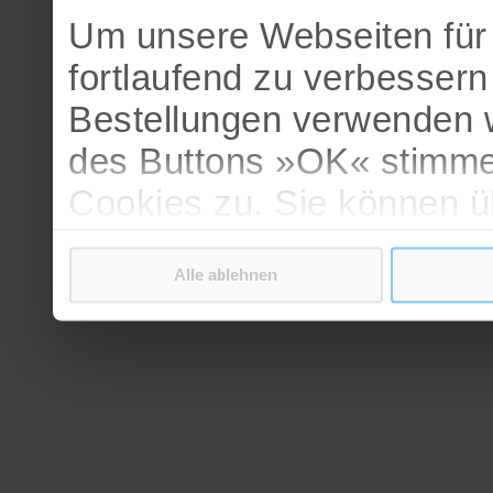
Um unsere Webseiten für 
fortlaufend zu verbesser
Bestellungen verwenden w
des Buttons »OK« stimme
Cookies zu. Sie können 
verschiedenen Cookies ak
Alle ablehnen
bestätigen.
Weitere Informationen erh
Datenschutzerklärung
.