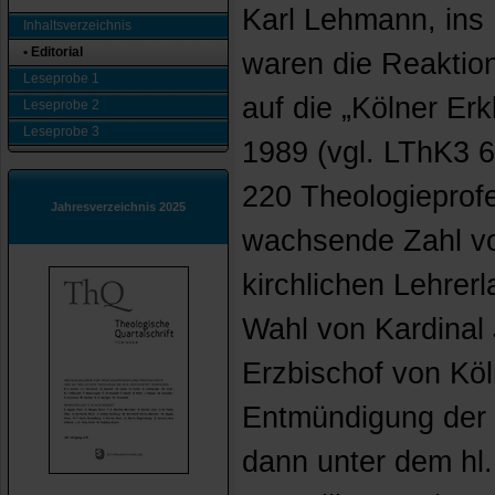
Karl Lehmann, ins
Inhaltsverzeichnis
• Editorial
waren die Reaktio
Leseprobe 1
auf die „Kölner Er
Leseprobe 2
Leseprobe 3
1989 (vgl. LThK3 6
220 Theologieprof
Jahresverzeichnis 2025
wachsende Zahl v
kirchlichen Lehrer
Wahl von Kardinal
Erzbischof von Köl
Entmündigung der T
dann unter dem hl.