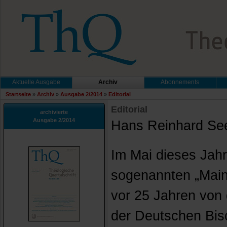
Aktuelle Ausgabe
Archiv
Abonnements
Startseite
»
Archiv
»
Ausgabe 2/2014
»
Editorial
Editorial
archivierte
Ausgabe 2/2014
Hans Reinhard See
Im Mai dieses Jahr
sogenannten „Mainz
vor 25 Jahren von
der Deutschen Bis