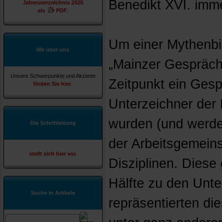
Benedikt XVI. imme
Jahresverzeichnis 2025
als
PDF.
Um einer Mythenbi
Wir über uns
„Mainzer Gespräch
Unsere Schwerpunkte und Akzente
Zeitpunkt ein Ges
finden Sie hier
.
Unterzeichner der
wurden (und werde
Die Schriftleitung
der Arbeitsgemeins
stellt sich hier vor.
Disziplinen. Diese
Hälfte zu den Unte
Suche in Artikeln
repräsentierten di