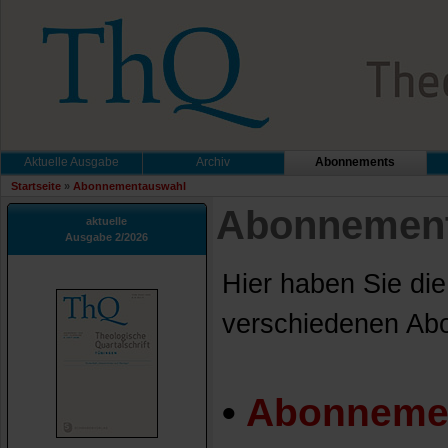
Aktuelle Ausgabe
Archiv
Abonnements
Startseite
»
Abonnementauswahl
Abonnemen
aktuelle
Ausgabe 2/2026
Hier haben Sie di
verschiedenen Ab
•
Abonneme