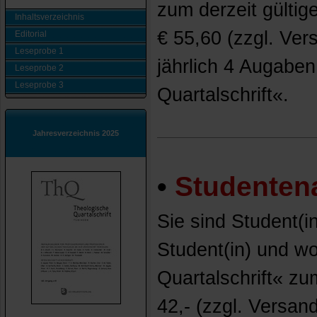
zum derzeit gülti
Inhaltsverzeichnis
€ 55,60 (zzgl. Ver
Editorial
Leseprobe 1
jährlich 4 Augabe
Leseprobe 2
Leseprobe 3
Quartalschrift«.
Jahresverzeichnis 2025
•
Studente
Sie sind Student(i
Student(in) und wo
Quartalschrift« zu
42,- (zzgl. Versan