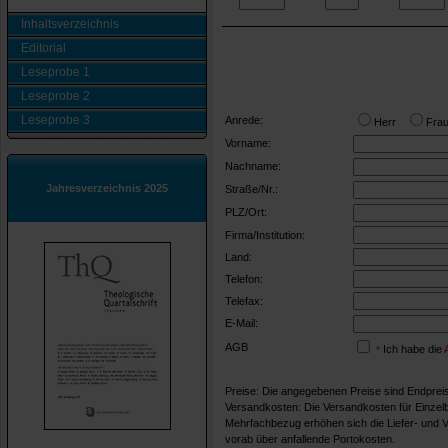
Inhaltsverzeichnis
Editorial
Leseprobe 1
Leseprobe 2
Leseprobe 3
Anrede:
Herr
Fr
Vorname:
Nachname:
Jahresverzeichnis 2025
Straße/Nr.:
PLZ/Ort:
Firma/Institution:
Land:
Telefon:
Telefax:
E-Mail:
AGB
Ich habe die
*
Preise: Die angegebenen Preise sind Endpreis
Versandkosten: Die Versandkosten für Einzelb
Mehrfachbezug erhöhen sich die Liefer- und 
vorab über anfallende Portokosten.