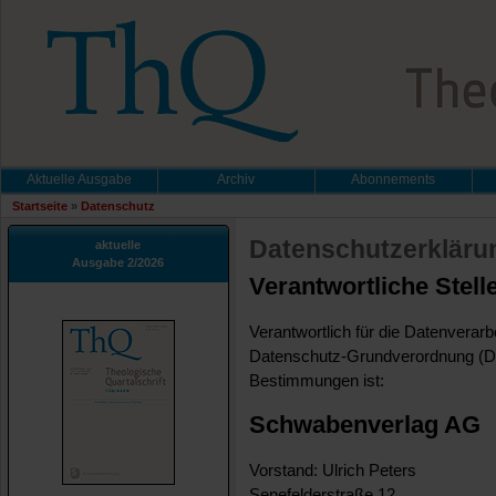
Aktuelle Ausgabe
Archiv
Abonnements
Startseite
»
Datenschutz
Datenschutzerkläru
aktuelle
Ausgabe 2/2026
Verantwortliche Stell
Verantwortlich für die Datenverarb
Datenschutz-Grundverordnung (DS
Bestimmungen ist:
Schwabenverlag AG
Vorstand: Ulrich Peters
Senefelderstraße 12