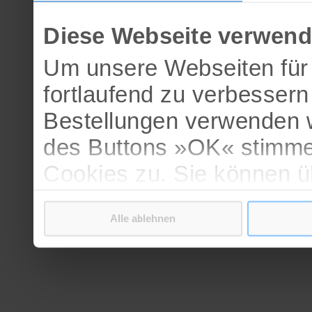
Diese Webseite verwend
Um unsere Webseiten für 
fortlaufend zu verbesser
Bestellungen verwenden w
des Buttons »OK« stimme
Cookies zu. Sie können 
verschiedenen Cookies ak
Alle ablehnen
bestätigen.
Weitere Informationen erh
Datenschutzerklärung
.