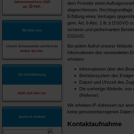
Jahresverzeichnis 2025
dem Provider einen Auftragsvera
als
PDF.
abgeschlossen. Rechtsgrundlage fü
Erfüllung eines Vertrages gegenü
gem. Art. 6 Abs. 1 lit. b DSGVO s
sicheren und performanten Bereitst
Wir über uns
DSGVO.
Bei jedem Aufruf unserer Websit
Unsere Schwerpunkte und Akzente
finden Sie hier
.
Informationen des verwendeten E
erhoben:
Informationen über den Bro
Die Schriftleitung
Betriebssystem des Endger
Datum und Uhrzeit des Zugr
Die vorherige Website, von
stellt sich hier vor.
(Referrer)
Wir erheben IP-Adressen nur anony
keine personenbezogenen Daten 
Suche in Artikeln
Kontaktaufnahme