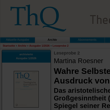
Aktuelle Ausgabe
Archiv
Abonnements
Startseite
»
Archiv
»
Ausgabe 1/2026
»
Leseprobe 2
Leseprobe 2
archivierte
Ausgabe 1/2026
Martina Roesner
Wahre Selbste
Ausdruck von
Das aristotelisch
Großgesinntheit 
Spiegel seiner R