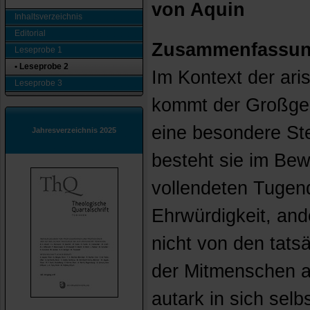
von Aquin
Inhaltsverzeichnis
Editorial
Zusammenfassu
Leseprobe 1
• Leseprobe 2
Im Kontext der ari
Leseprobe 3
kommt der Großges
eine besondere Ste
Jahresverzeichnis 2025
besteht sie im Bew
vollendeten Tugend
Ehrwürdigkeit, and
nicht von den tat
der Mitmenschen a
autark in sich sel