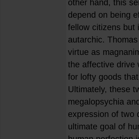
other hand, this se
depend on being ef
fellow citizens but 
autarchic. Thomas 
virtue as magnanimi
the affective drive
for lofty goods that 
Ultimately, these 
megalopsychia and
expression of two d
ultimate goal of hu