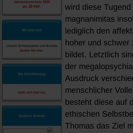
Jahresverzeichnis 2025
wird diese Tugend 
als
PDF.
magnanimitas insof
lediglich den affek
Wir über uns
hoher und schwer 
Unsere Schwerpunkte und Akzente
finden Sie hier
.
bildet. Letztlich s
der megalopsychia
Die Schriftleitung
Ausdruck verschie
menschlicher Volle
stellt sich hier vor.
besteht diese auf
ethischen Selbstb
Suche in Artikeln
Thomas das Ziel me