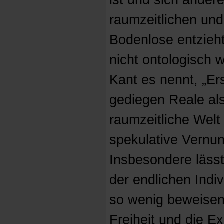
ist und sich andere
raumzeitlichen un
Bodenlose entzieht,
nicht ontologisch w
Kant es nennt, „Er
gediegen Reale als
raumzeitliche Welt
spekulative Vernun
Insbesondere lässt
der endlichen Indi
so wenig beweisen 
Freiheit und die E