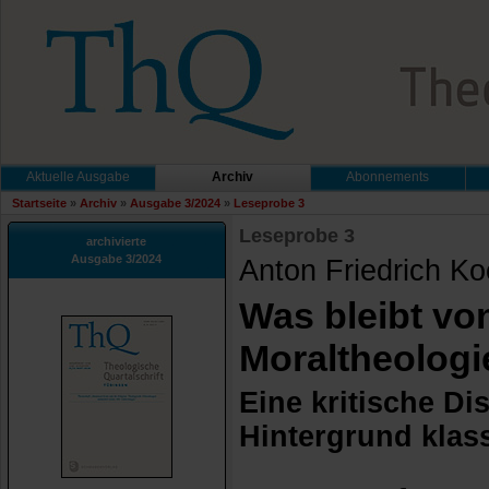
Aktuelle Ausgabe
Archiv
Abonnements
Startseite
»
Archiv
»
Ausgabe 3/2024
»
Leseprobe 3
Leseprobe 3
archivierte
Ausgabe 3/2024
Anton Friedrich K
Was bleibt vo
Moraltheologi
Eine kritische D
Hintergrund klass