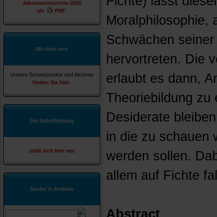
Fichte) lässt dies
Jahresverzeichnis 2025
als
PDF.
Moralphilosophie, 
Schwächen seiner 
Wir über uns
hervortreten. Die 
erlaubt es dann, A
Unsere Schwerpunkte und Akzente
finden Sie hier
.
Theoriebildung zu 
Desiderate bleiben
Die Schriftleitung
in die zu schauen w
stellt sich hier vor.
werden sollen. Dab
allem auf Fichte fal
Suche in Artikeln
Abstract