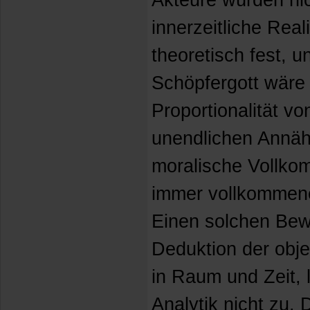
Akteure würden nic
innerzeitliche Real
theoretisch fest, u
Schöpfergott wäre ü
Proportionalität vo
unendlichen Annäh
moralische Vollkom
immer vollkommene
Einen solchen Bew
Deduktion der objek
in Raum und Zeit, 
Analytik nicht zu.