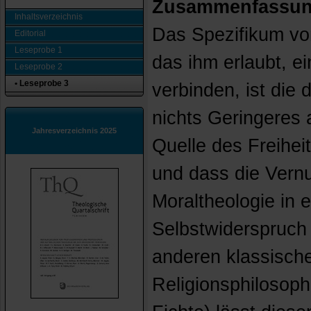
Zusammenfassu
Inhaltsverzeichnis
Das Spezifikum vo
Editorial
Leseprobe 1
das ihm erlaubt, ei
Leseprobe 2
• Leseprobe 3
verbinden, ist die 
nichts Geringeres a
Jahresverzeichnis 2025
Quelle des Freihei
und dass die Vern
Moraltheologie in 
Selbstwiderspruch 
anderen klassische
Religionsphilosophi