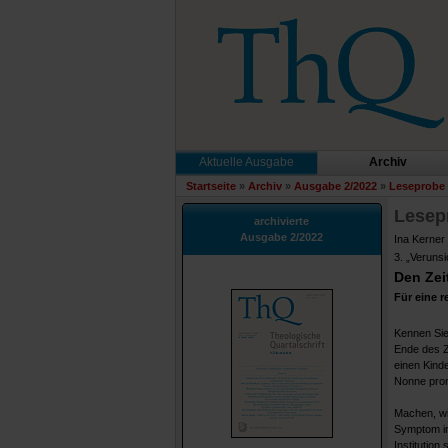
Aktuelle Ausgabe
Archiv
Startseite
»
Archiv
»
Ausgabe 2/2022
»
Leseprobe 
Lesep
archivierte
Ausgabe 2/2022
Ina Kerner
3. „Veruns
Den Zei
Für eine 
Kennen Sie 
Ende des Zö
einen Kinde
Nonne promp
Machen, wie
Symptom in
Institution