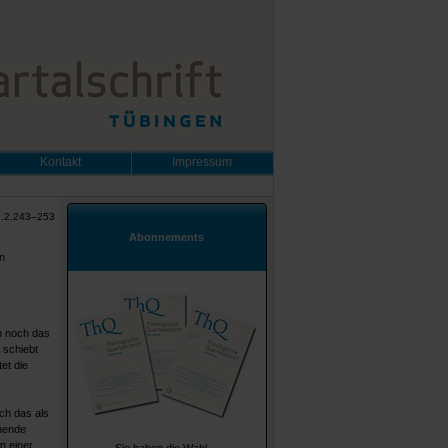
Kontakt
Impressum
2.2.243–253
Abonnements
n
en noch das
 schiebt
et die
ch das als
chende
n einer