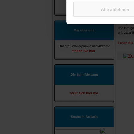
Jahresverzeichnis 2025
wenig oder 
als
PDF.
Alle ablehnen
Fällen, in 
etwa auf d
im sozialen
dahingestel
und ihre ge
Wir über uns
und zwar fü
Lesen Sie 
Unsere Schwerpunkte und Akzente
finden Sie hier
.
Die Schriftleitung
stellt sich hier vor.
Suche in Artikeln