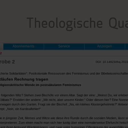
Abonnements
Service
Anzeigen
2
robe 2
DOI: 10.14623/thq.202
icherte Solidaritäten“: Postkoloniale Ressourcen des Feminismus und der Bibelwissenschafte
tläufen Rechnung tragen
religionskritische Wende im postsäkularen Feminismus
folgenden Witz? Stehen zwei Bischöfe vor einem Altar. Sagt der eine: „Meinst Du, wir erleb
libats?“ Erwidert der andere: „Wir nicht, aber unsere Kinder.“ Oder diesen hier? Eine Nonne
rwagen durch den Garten. Fragt sie der Bischof: „Na, ein kleines Klostergeheimnis?“ Antwort
t: „Nein, ein Kardinalfehler!“
 in jüngster Zeit, Memes und Witze wie diese ihre Runde durch die sozialen Medien, lässt si
terpretieren. Zum einen macht man sich hier lustig über eine normalerweise Ehrfurcht heis
 samt ihren Amtsund Würdenträgern, und zwar unter humoriger Offenlegung der augenfällig vo