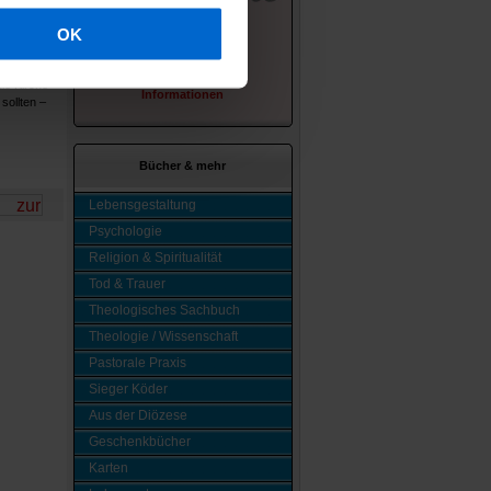
 all jenen
OK
fluss hat –
ichkeiten
mehr
die Kirche
Informationen
sollten –
Bücher & mehr
Lebensgestaltung
Psychologie
Religion & Spiritualität
Tod & Trauer
Theologisches Sachbuch
Theologie / Wissenschaft
Pastorale Praxis
Sieger Köder
Aus der Diözese
Geschenkbücher
Karten