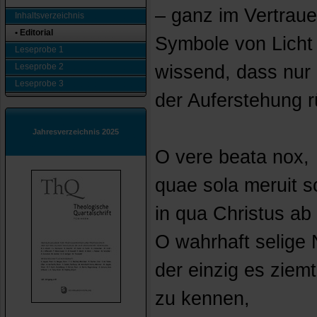
– ganz im Vertraue
Inhaltsverzeichnis
• Editorial
Symbole von Licht
Leseprobe 1
Leseprobe 2
wissend, dass nur
Leseprobe 3
der Auferstehung r
Jahresverzeichnis 2025
O vere beata nox,
quae sola meruit s
in qua Christus ab i
O wahrhaft selige 
der einzig es ziemt
zu kennen,