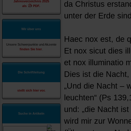
Jahresverzeichnis 2025
da Christus erstan
als
PDF.
unter der Erde sind
Wir über uns
Haec nox est, de q
Unsere Schwerpunkte und Akzente
Et nox sicut dies il
finden Sie hier
.
et nox illuminatio m
Dies ist die Nacht,
Die Schriftleitung
„Und die Nacht – w
stellt sich hier vor.
leuchten“ (Ps 139,
und: „die Nacht is
Suche in Artikeln
wird mir zur Wonne