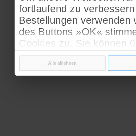
fortlaufend zu verbesser
Bestellungen verwenden w
des Buttons »OK« stimme
Cookies zu. Sie können 
verschiedenen Cookies ak
Alle ablehnen
bestätigen.
Weitere Informationen erh
Datenschutzerklärung
.